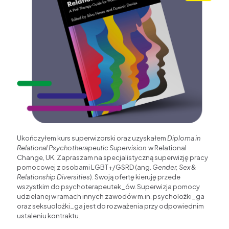
Ukończyłem kurs superwizorski oraz uzyskałem
Diploma in
Relational Psychotherapeutic Supervision
w Relational
Change, UK. Zapraszam na specjalistyczną superwizję pracy
pomocowej z osobami LGBT+/GSRD (ang.
Gender, Sex &
Relationship Diversities
). Swoją ofertę kieruję przede
wszystkim do psychoterapeutek_ów. Superwizja pomocy
udzielanej w ramach innych zawodów m.in. psycholożki_ga
oraz seksuolożki_ga jest do rozważenia przy odpowiednim
ustaleniu kontraktu.