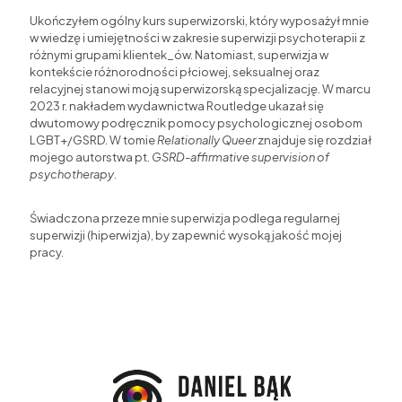
Ukończyłem ogólny kurs superwizorski, który wyposażył mnie
w wiedzę i umiejętności w zakresie superwizji psychoterapii z
różnymi grupami klientek_ów. Natomiast, superwizja w
kontekście różnorodności płciowej, seksualnej oraz
relacyjnej stanowi moją superwizorską specjalizację. W marcu
2023 r. nakładem wydawnictwa Routledge ukazał się
dwutomowy podręcznik pomocy psychologicznej osobom
LGBT+/GSRD. W tomie
Relationally Queer
znajduje się rozdział
mojego autorstwa pt.
GSRD-affirmative supervision of
psychotherapy
.
Świadczona przeze mnie superwizja podlega regularnej
superwizji (hiperwizja), by zapewnić wysoką jakość mojej
pracy.