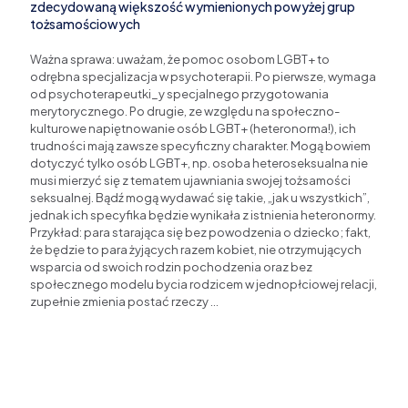
zdecydowaną większość wymienionych powyżej grup
tożsamościowych
Ważna sprawa: uważam, że pomoc osobom LGBT+ to
odrębna specjalizacja w psychoterapii. Po pierwsze, wymaga
od psychoterapeutki_y specjalnego przygotowania
merytorycznego. Po drugie, ze względu na społeczno-
kulturowe napiętnowanie osób LGBT+ (heteronorma!), ich
trudności mają zawsze specyficzny charakter. Mogą bowiem
dotyczyć tylko osób LGBT+, np. osoba heteroseksualna nie
musi mierzyć się z tematem ujawniania swojej tożsamości
seksualnej. Bądź mogą wydawać się takie, „jak u wszystkich”,
jednak ich specyfika będzie wynikała z istnienia heteronormy.
Przykład: para starająca się bez powodzenia o dziecko; fakt,
że będzie to para żyjących razem kobiet, nie otrzymujących
wsparcia od swoich rodzin pochodzenia oraz bez
społecznego modelu bycia rodzicem w jednopłciowej relacji,
zupełnie zmienia postać rzeczy …