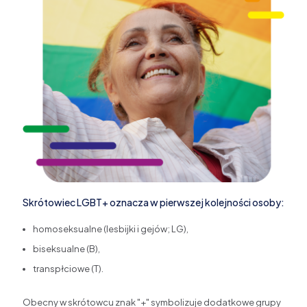
Skrótowiec LGBT+ oznacza w pierwszej kolejności osoby:
homoseksualne (lesbijki i gejów; LG),
biseksualne (B),
transpłciowe (T).
Obecny w skrótowcu znak "+" symbolizuje dodatkowe grupy