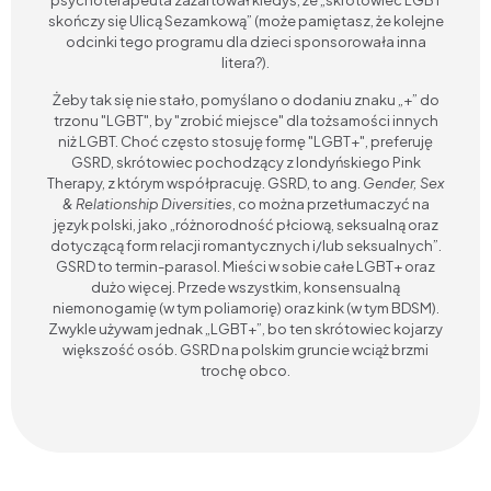
psychoterapeuta zażartował kiedyś, że „skrótowiec LGBT
skończy się Ulicą Sezamkową” (może pamiętasz, że kolejne
odcinki tego programu dla dzieci sponsorowała inna
litera?).
Żeby tak się nie stało, pomyślano o dodaniu znaku „+” do
trzonu "LGBT", by "zrobić miejsce" dla tożsamości innych
niż LGBT. Choć często stosuję formę "LGBT+", preferuję
GSRD, skrótowiec pochodzący z londyńskiego Pink
Therapy, z którym współpracuję. GSRD, to ang.
Gender, Sex
& Relationship Diversities
, co można przetłumaczyć na
język polski, jako „różnorodność płciową, seksualną oraz
dotyczącą form relacji romantycznych i/lub seksualnych”.
GSRD to termin-parasol. Mieści w sobie całe LGBT+ oraz
dużo więcej. Przede wszystkim, konsensualną
niemonogamię (w tym poliamorię) oraz kink (w tym BDSM).
Zwykle używam jednak „LGBT+”, bo ten skrótowiec kojarzy
większość osób. GSRD na polskim gruncie wciąż brzmi
trochę obco.