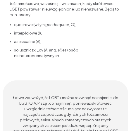
tożsamościowe, wcześniej – w czasach, kiedy skrótowiec
LGBT powstawał, nieuwzględnione lub nienazwane. Będą to
m.in. osoby:
queerowe (w tym
genderqueer
; Q),
interpłciowe (I),
aseksualne (A),
sojuszniczki_cy (A, ang.
allies
) osób
nieheteronormatywnych.
Łatwo zauważyć, że LGBT+ można rozwinąć co najmniej do
LGBTQIA. Piszę „co najmniej”, ponieważ skrótowiec
uwzględnia tożsamości mające nazwy oraz te
najczęstsze, podczas gdy różnych tożsamości
płciowych, seksualnych, romantycznych oraz tych
związanych z seksem jest dużo więcej. Znajomy