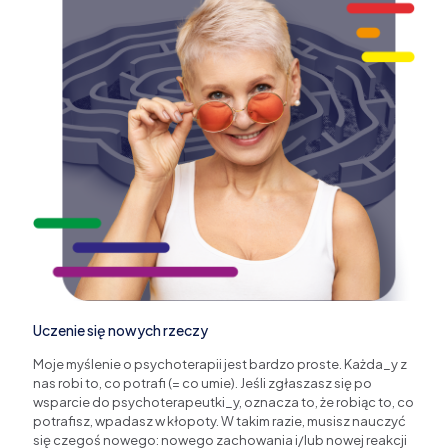
Uczenie się nowych rzeczy
Moje myślenie o psychoterapii jest bardzo proste. Każda_y z
nas robi to, co potrafi (= co umie). Jeśli zgłaszasz się po
wsparcie do psychoterapeutki_y, oznacza to, że robiąc to, co
potrafisz, wpadasz w kłopoty. W takim razie, musisz nauczyć
się czegoś nowego: nowego zachowania i/lub nowej reakcji