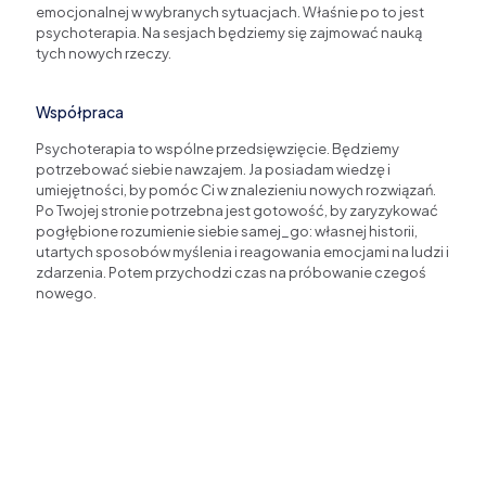
emocjonalnej w wybranych sytuacjach. Właśnie po to jest
psychoterapia. Na sesjach będziemy się zajmować nauką
tych nowych rzeczy.
Współpraca
Psychoterapia to wspólne przedsięwzięcie. Będziemy
potrzebować siebie nawzajem. Ja posiadam wiedzę i
umiejętności, by pomóc Ci w znalezieniu nowych rozwiązań.
Po Twojej stronie potrzebna jest gotowość, by zaryzykować
pogłębione rozumienie siebie samej_go: własnej historii,
utartych sposobów myślenia i reagowania emocjami na ludzi i
zdarzenia. Potem przychodzi czas na próbowanie czegoś
nowego.