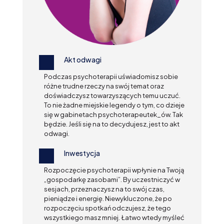
Akt odwagi
Podczas psychoterapii uświadomisz sobie
różne trudne rzeczy na swój temat oraz
doświadczysz towarzyszących temu uczuć.
To nie żadne miejskie legendy o tym, co dzieje
się w gabinetach psychoterapeutek_ów. Tak
będzie. Jeśli się na to decydujesz, jest to akt
odwagi.
Inwestycja
Rozpoczęcie psychoterapii wpłynie na Twoją
„gospodarkę zasobami”. By uczestniczyć w
sesjach, przeznaczysz na to swój czas,
pieniądze i energię. Niewykluczone, że po
rozpoczęciu spotkań odczujesz, że tego
wszystkiego masz mniej. Łatwo wtedy myśleć